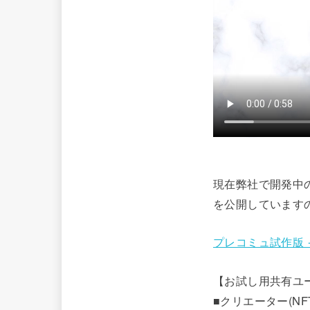
現在弊社で開発中の
を公開しています
プレコミュ試作版 -
【お試し用共有ユ
■クリエーター(NF