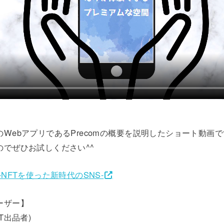
WebアプリであるPrecomの概要を説明したショート動画
のでぜひお試しください^^
NFTを使った新時代のSNS-
ーザー】
T出品者)