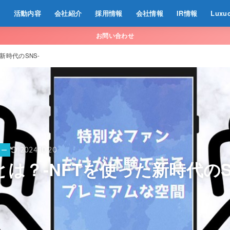
活動内容
会社紹介
採用情報
会社情報
IR情報
Luxu
お問い合わせ
た新時代のSNS-
2024.10.20
ミー
mとは？-NFTを使った新時代のS