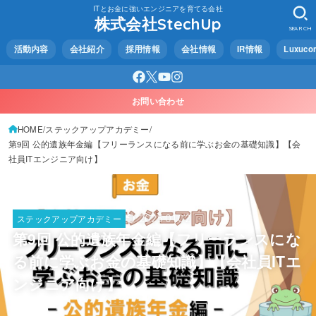
ITとお金に強いエンジニアを育てる会社
株式会社StechUp
SEARCH
活動内容
会社紹介
採用情報
会社情報
IR情報
Luxuco
お問い合わせ
HOME
ステックアップアカデミー
第9回 公的遺族年金編【フリーランスになる前に学ぶお金の基礎知識】【会
社員ITエンジニア向け】
2025.01.02
ステックアップアカデミー
第9回 公的遺族年金編【フリーランスにな
る前に学ぶお金の基礎知識】【会社員ITエ
ンジニア向け】